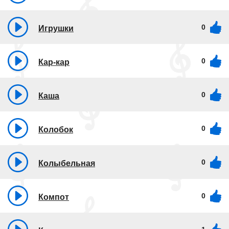
0
Игрушки
0
Кар-кар
0
Каша
0
Колобок
0
Колыбельная
0
Компот