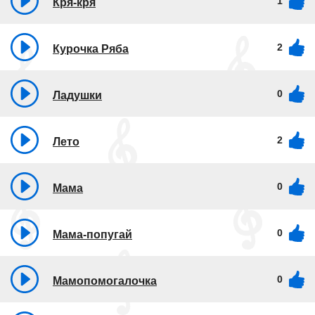
1
Кря-кря
2
Курочка Ряба
0
Ладушки
2
Лето
0
Мама
0
Мама-попугай
0
Мамопомогалочка