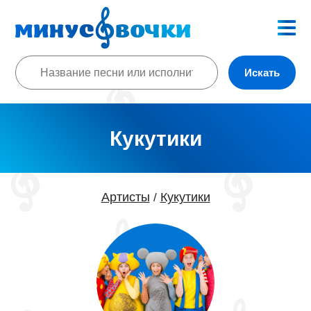
Искать
Кукутики
Артисты
Кукутики
/