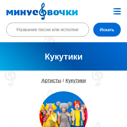
Искать
Кукутики
Артисты
Кукутики
/