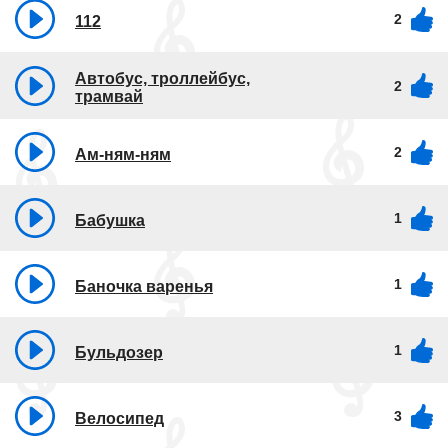
2
112
Автобус, троллейбус,
2
трамвай
2
Ам-ням-ням
1
Бабушка
1
Баночка варенья
1
Бульдозер
3
Велосипед