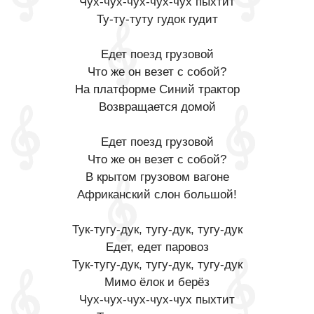
Чух-чух-чух-чух-чух пыхтит
Ту-ту-туту гудок гудит
Едет поезд грузовой
Что же он везет с собой?
На платформе Синий трактор
Возвращается домой
Едет поезд грузовой
Что же он везет с собой?
В крытом грузовом вагоне
Африканский слон большой!
Тук-тугу-дук, тугу-дук, тугу-дук
Едет, едет паровоз
Тук-тугу-дук, тугу-дук, тугу-дук
Мимо ёлок и берёз
Чух-чух-чух-чух-чух пыхтит