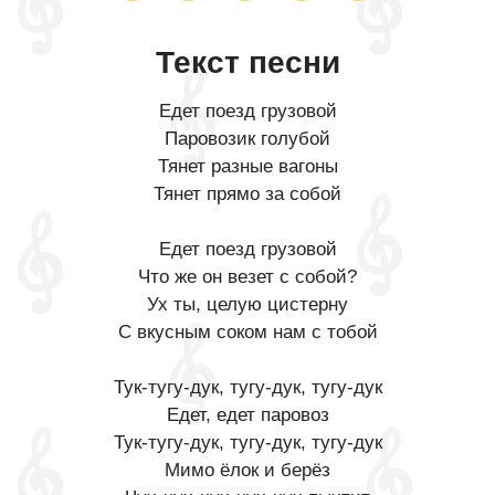
Текст песни
Едет поезд грузовой
Паровозик голубой
Тянет разные вагоны
Тянет прямо за собой
Едет поезд грузовой
Что же он везет с собой?
Ух ты, целую цистерну
С вкусным соком нам с тобой
Тук-тугу-дук, тугу-дук, тугу-дук
Едет, едет паровоз
Тук-тугу-дук, тугу-дук, тугу-дук
Мимо ёлок и берёз