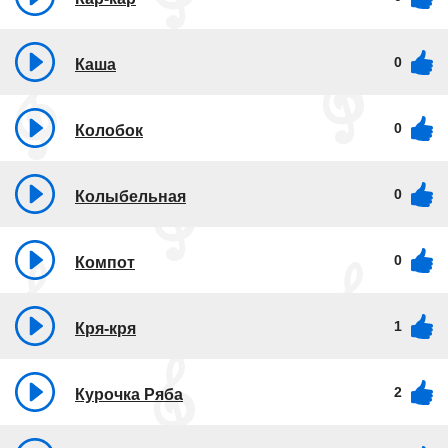
0
Каша
0
Колобок
0
Колыбельная
0
Компот
1
Кря-кря
2
Курочка Ряба