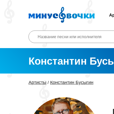
А
Константин Бус
Артисты
Константин Бусыгин
/