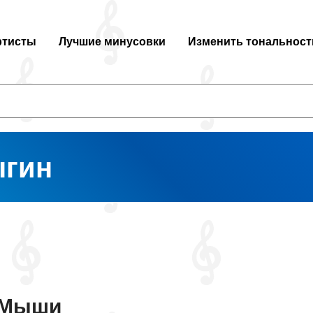
ртисты
Лучшие минусовки
Изменить тональност
ыгин
Мыши