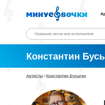
А
Константин Бус
Артисты
Константин Бусыгин
/