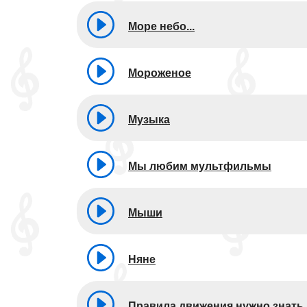
Море небо...
Мороженое
Музыка
Мы любим мультфильмы
Мыши
Няне
Правила движения нужно знать