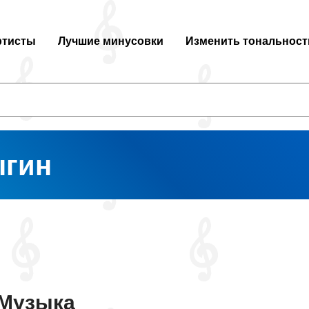
ртисты
Лучшие минусовки
Изменить тональност
ыгин
Музыка