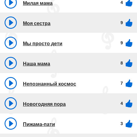
4
Милая мама
9
Моя сестра
9
Мы просто дети
8
Наша мама
7
Непознанный космос
4
Новогодняя пора
3
Пижама-пати