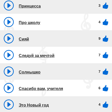
3
Принцесса
4
Про школу
9
Сияй
7
Следуй за мечтой
7
Солнышко
6
Спасибо вам, учителя
4
Это Новый год