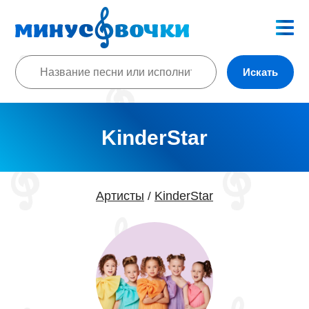
Искать
KinderStar
Артисты
KinderStar
/