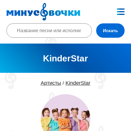
Искать
KinderStar
Артисты
KinderStar
/