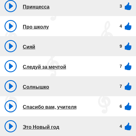
3
Принцесса
4
Про школу
9
Сияй
7
Следуй за мечтой
7
Солнышко
6
Спасибо вам, учителя
4
Это Новый год