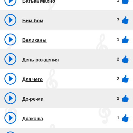
1
Батька Махно
7
Бим-бом
1
Великаны
2
День рождения
2
Для чего
2
До-ре-ми
1
Дракоша