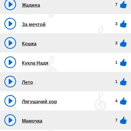
7
Жадина
3
За мечтой
3
Кошка
1
Кукла Надя
1
Лето
4
Лягушачий хор
7
Мамочка