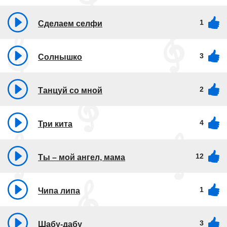
1
Сделаем селфи
3
Солнышко
2
Танцуй со мной
4
Три кита
12
Ты – мой ангел, мама
1
Чипа липа
3
Шабу-дабу