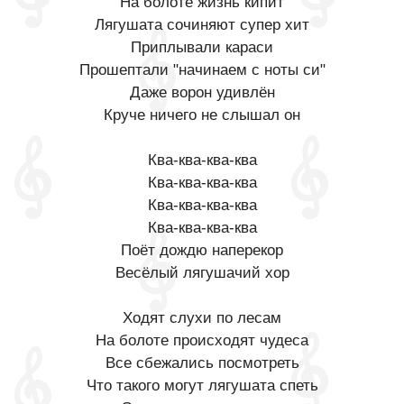
На болоте жизнь кипит
Лягушата сочиняют супер хит
Приплывали караси
Прошептали "начинаем с ноты си"
Даже ворон удивлён
Круче ничего не слышал он
Ква-ква-ква-ква
Ква-ква-ква-ква
Ква-ква-ква-ква
Ква-ква-ква-ква
Поёт дождю наперекор
Весёлый лягушачий хор
Ходят слухи по лесам
На болоте происходят чудеса
Все сбежались посмотреть
Что такого могут лягушата спеть