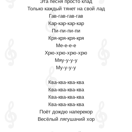
Эта песня просто клад
Только каждый тянет на свой лад
Гав-гав-гав-гав
Кар-кар-кар-кар
Пи-пи-пи-пи
Кря-кря-кря-кря
Ме-е-е-е
Хрю-хрю-хрю-хрю
Мяу-у-у-у
Му-у-у-у
Ква-ква-ква-ква
Ква-ква-ква-ква
Ква-ква-ква-ква
Ква-ква-ква-ква
Поёт дождю наперекор
Весёлый лягушачий хор