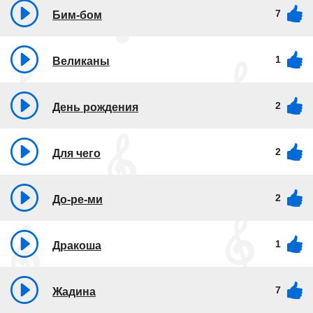
7
Бим-бом
1
Великаны
2
День рождения
2
Для чего
2
До-ре-ми
1
Дракоша
7
Жадина