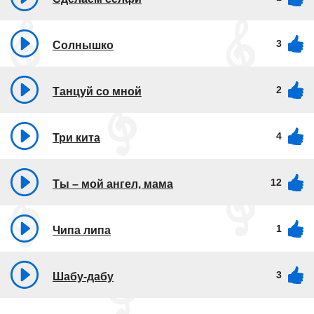
3
Солнышко
2
Танцуй со мной
4
Три кита
12
Ты – мой ангел, мама
1
Чипа липа
3
Шабу-дабу