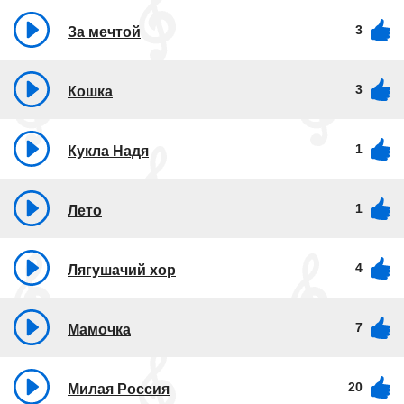
3
За мечтой
3
Кошка
1
Кукла Надя
1
Лето
4
Лягушачий хор
7
Мамочка
20
Милая Россия