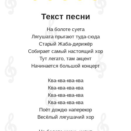
Текст песни
На болоте суета
Лягушата прыгают туда-сюда
Старый Жаба-дирижёр
Собирает самый настоящий хор
Тут легато, там акцент
Начинается большой концерт
Ква-ква-ква-ква
Ква-ква-ква-ква
Ква-ква-ква-ква
Ква-ква-ква-ква
Поёт дождю наперекор
Весёлый лягушачий хор