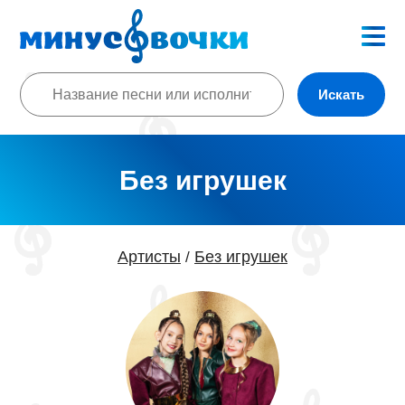
Искать
Без игрушек
Артисты
Без игрушек
/