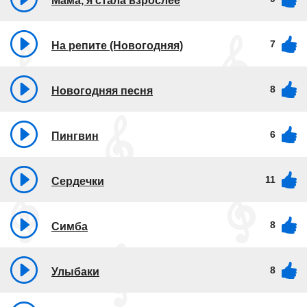
Мама, я стала взрослее
7
На репите (Новогодняя)
8
Новогодняя песня
6
Пингвин
11
Сердечки
8
Симба
8
Улыбаки