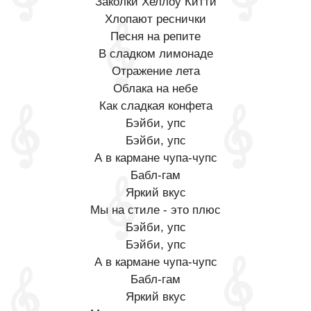
Заколки Хеллоу Китти
Хлопают реснички
Песня на репите
В сладком лимонаде
Отражение лета
Облака на небе
Как сладкая конфета
Бэйби, упс
Бэйби, упс
А в кармане чупа-чупс
Бабл-гам
Яркий вкус
Мы на стиле - это плюс
Бэйби, упс
Бэйби, упс
А в кармане чупа-чупс
Бабл-гам
Яркий вкус