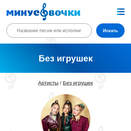
Искать
Без игрушек
Артисты
Без игрушек
/