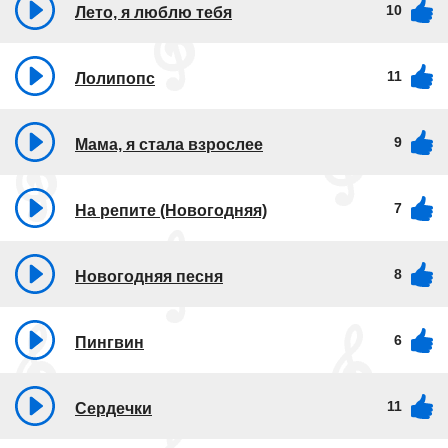
10
Лето, я люблю тебя
11
Лолипопс
9
Мама, я стала взрослее
7
На репите (Новогодняя)
8
Новогодняя песня
6
Пингвин
11
Сердечки