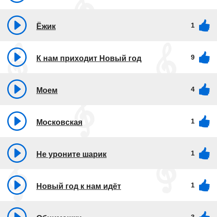
1
Ёжик
9
К нам приходит Новый год
4
Моем
1
Московская
1
Не уроните шарик
1
Новый год к нам идёт