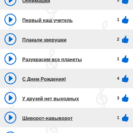
3
Обнимашки
1
Первый наш учитель
2
Плакали зверушки
1
Разукрасим все планеты
4
С Днем Рождения!
3
У друзей нет выходных
1
Шиворот-навыворот