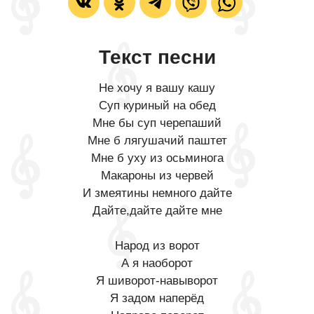
Текст песни
Не хочу я вашу кашу
Суп куриный на обед
Мне бы суп черепаший
Мне б лягушачий паштет
Мне б уху из осьминога
Макароны из червей
И змеятины немного дайте
Дайте,дайте дайте мне
Народ из ворот
А я наоборот
Я шиворот-навыворот
Я задом наперёд