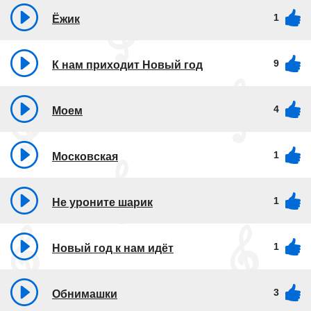
1
Ёжик
9
К нам приходит Новый год
4
Моем
1
Московская
1
Не уроните шарик
1
Новый год к нам идёт
3
Обнимашки