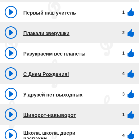
1
Первый наш учитель
2
Плакали зверушки
1
Разукрасим все планеты
4
С Днем Рождения!
3
У друзей нет выходных
1
Шиворот-навыворот
Школа, школа, двери
4
распахни