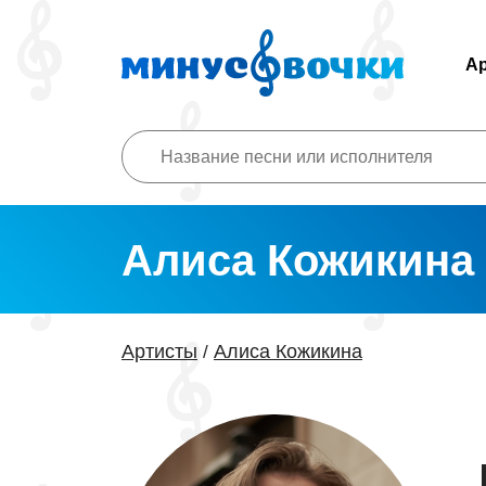
А
Алиса Кожикина
Артисты
Алиса Кожикина
/