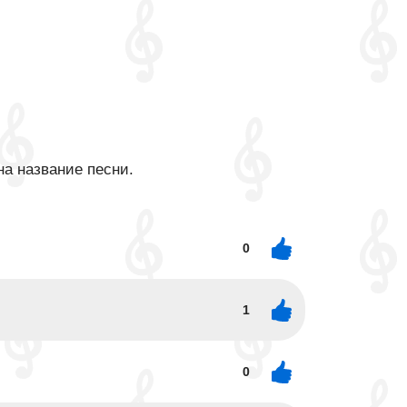
на название песни.
0
1
0