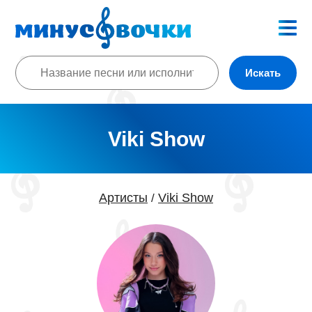
Искать
Viki Show
Артисты
Viki Show
/