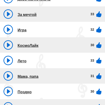
33
За мечтой
32
Игра
30
КосмоЛайк
33
Лето
31
Мама, папа
30
Поздно