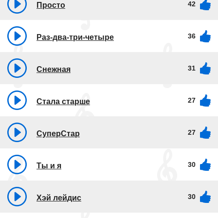
42
Просто
36
Раз-два-три-четыре
31
Снежная
27
Стала старше
27
СуперСтар
30
Ты и я
30
Хэй лейдис