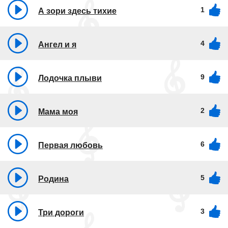
1
А зори здесь тихие
4
Ангел и я
9
Лодочка плыви
2
Мама моя
6
Первая любовь
5
Родина
3
Три дороги